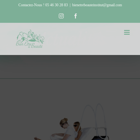
Passer
Contactez-Nous ! 05 46 30 28 83
|
bienetrebeauteinstitut@gmail.com
au
Instagram
Facebook
contenu
Actualités