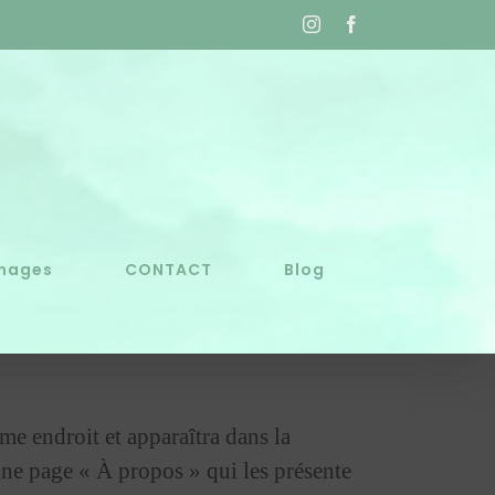
Instagram
Facebook
Images
CONTACT
Blog
me endroit et apparaîtra dans la
une page « À propos » qui les présente