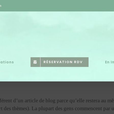
om
tations
RÉSERVATION RDV
En 
érent d’un article de blog parce qu’elle restera au mê
art des thèmes). La plupart des gens commencent par 