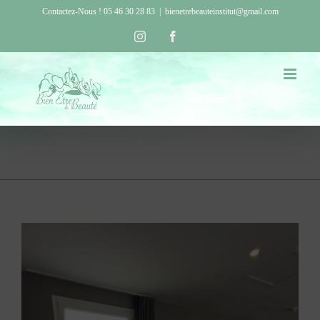
Passer
Contactez-Nous ! 05 46 30 28 83
|
bienetrebeauteinstitut@gmail.com
au
Instagram
Facebook
contenu
FORMATION
Voir
l'image
agrandie