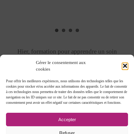
Hier, formation pour apprendre un soin
REVOLUTIONNAIRE !
Gérer le consentement aux
cookies
Pour offrir les meilleures expériences, nous utilisons des technologies telles que les
cookies pour stocker et/ou accéder aux informations des appareils. Le fait de consentir
à ces technologies nous permettra de traiter des données telles que le comportement de
navigation ou les ID uniques sur ce site. Le fait de ne pas consentir ou de retirer son
consentement peut avoir un effet négatif sur certaines caractéristiques et fonctions.
Accepter
Copyright 2022 Avada | Création réalisation
Franck
Haudiquert
| Tous droits réservés
Mentions Légales
Refuser